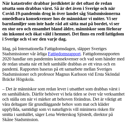
När katastrofer drabbar jordklotet är det oftast de redan
utsatta som drabbas värst. Så är det även i Sverige och när
Covid-19-pandemin drog in över landet såg Stadsmissionerna
omedelbara konsekvenser hos de människor vi möter. Vi ser
barnfamiljer som inte hade råd att sätta mat på bordet, vi ser
en stor oro och ensamhet bland äldre, människor som förlorar
sin inkomst och ökat våld i hemmet. Det finns en reell fattigdom
i Sverige och vi ser den varje dag.
Idag, på Internationella Fattigdomsdagen, släpper Sveriges
Stadsmissioner vår årliga
Fattigdomsrapport
. Fattigdomsrapporten
2020 handlar om pandemins konsekvenser och vad som händer med
de redan utsatta när ett helt samhälle drabbas av ett virus och en
pandemi. Rapporten baseras på ett samarbete mellan Sveriges
Stadsmissioner och professor Magnus Karlsson vid Ersta Sköndal
Bräcke Högskola.
– Det är människor som redan lever i utsatthet som drabbas värst i
en samhällskris. Därför behöver vi hela tiden se över vår verksamhet
och ställa om när vi märker att behoven förändras. Det är viktigt att
våra deltagare får grundläggande behov som mat och kläder
uppfyllda, samtidigt som vi naturligtvis vill minimera risken för
smitta i samhället, säger Lena Wetterskog Sjöstedt, direktor på
Skåne Stadsmission.