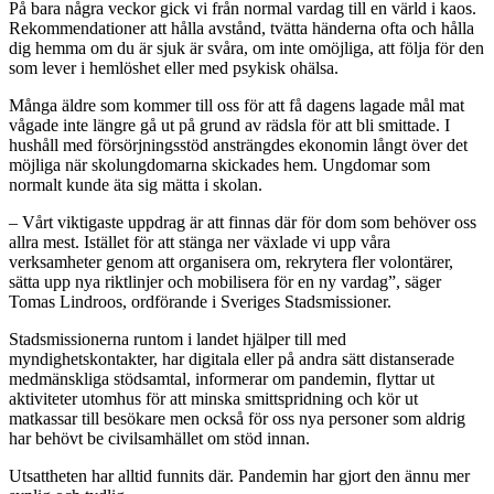
På bara några veckor gick vi från normal vardag till en värld i kaos.
Rekommendationer att hålla avstånd, tvätta händerna ofta och hålla
dig hemma om du är sjuk är svåra, om inte omöjliga, att följa för den
som lever i hemlöshet eller med psykisk ohälsa.
Många äldre som kommer till oss för att få dagens lagade mål mat
vågade inte längre gå ut på grund av rädsla för att bli smittade. I
hushåll med försörjningsstöd ansträngdes ekonomin långt över det
möjliga när skolungdomarna skickades hem. Ungdomar som
normalt kunde äta sig mätta i skolan.
– Vårt viktigaste uppdrag är att finnas där för dom som behöver oss
allra mest. Istället för att stänga ner växlade vi upp våra
verksamheter genom att organisera om, rekrytera fler volontärer,
sätta upp nya riktlinjer och mobilisera för en ny vardag”, säger
Tomas Lindroos, ordförande i Sveriges Stadsmissioner.
Stadsmissionerna runtom i landet hjälper till med
myndighetskontakter, har digitala eller på andra sätt distanserade
medmänskliga stödsamtal, informerar om pandemin, flyttar ut
aktiviteter utomhus för att minska smittspridning och kör ut
matkassar till besökare men också för oss nya personer som aldrig
har behövt be civilsamhället om stöd innan.
Utsattheten har alltid funnits där. Pandemin har gjort den ännu mer