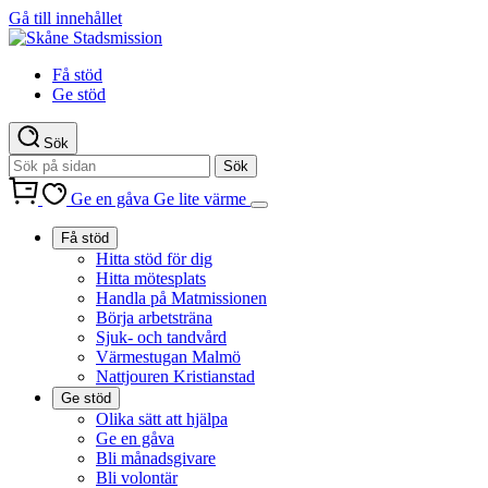
Gå till innehållet
Få stöd
Ge stöd
Sök
Ge en gåva
Ge lite värme
Få stöd
Hitta stöd för dig
Hitta mötesplats
Handla på Matmissionen
Börja arbetsträna
Sjuk- och tandvård
Värmestugan Malmö
Nattjouren Kristianstad
Ge stöd
Olika sätt att hjälpa
Ge en gåva
Bli månadsgivare
Bli volontär