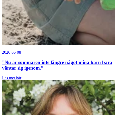
2026-06-08
”Nu är sommaren inte längre något mina barn bara
väntar sig igenom.”
Läs mer här