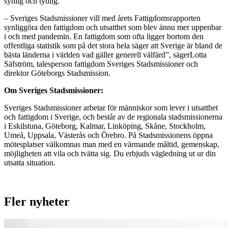
synlig och tydlig.
– Sveriges Stadsmissioner vill med årets Fattigdomsrapporten
synliggöra den fattigdom och utsatthet som blev ännu mer uppenbar
i och med pandemin. En fattigdom som ofta ligger bortom den
offentliga statistik som på det stora hela säger att Sverige är bland de
bästa länderna i världen vad gäller generell välfärd”, sägerLotta
Säfström, talesperson fattigdom Sveriges Stadsmissioner och
direktor Göteborgs Stadsmission.
Om Sveriges Stadsmissioner:
Sveriges Stadsmissioner arbetar för människor som lever i utsatthet
och fattigdom i Sverige, och består av de regionala stadsmissionerna
i Eskilstuna, Göteborg, Kalmar, Linköping, Skåne, Stockholm,
Umeå, Uppsala, Västerås och Örebro. På Stadsmissionens öppna
mötesplatser välkomnas man med en värmande måltid, gemenskap,
möjligheten att vila och tvätta sig. Du erbjuds vägledning ut ur din
utsatta situation.
Fler nyheter