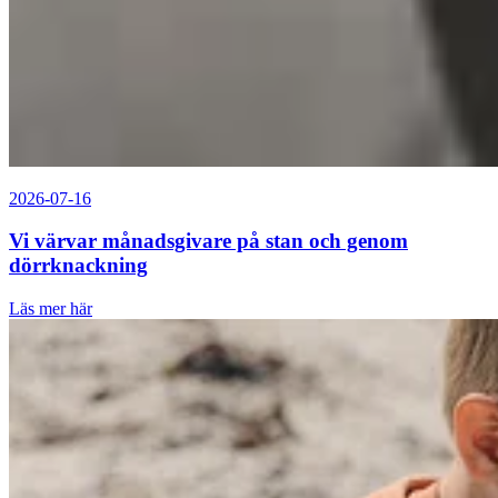
2026-07-16
Vi värvar månadsgivare på stan och genom
dörrknackning
Läs mer här