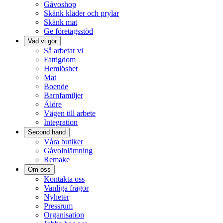
Gåvoshop
Skänk kläder och prylar
Skänk mat
Ge företagsstöd
Vad vi gör
Så arbetar vi
Fattigdom
Hemlöshet
Mat
Boende
Barnfamiljer
Äldre
Vägen till arbete
Integration
Second hand
Våra butiker
Gåvoinlämning
Remake
Om oss
Kontakta oss
Vanliga frågor
Nyheter
Pressrum
Organisation