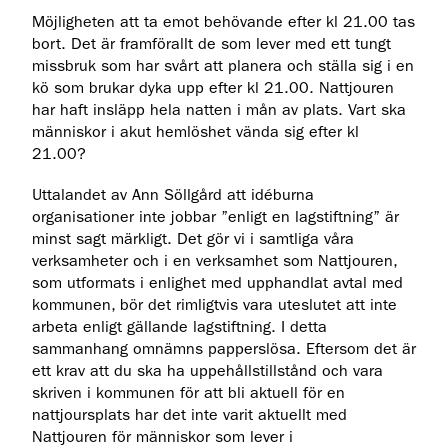
Möjligheten att ta emot behövande efter kl 21.00 tas
bort. Det är framförallt de som lever med ett tungt
missbruk som har svårt att planera och ställa sig i en
kö som brukar dyka upp efter kl 21.00. Nattjouren
har haft insläpp hela natten i mån av plats. Vart ska
människor i akut hemlöshet vända sig efter kl
21.00?
Uttalandet av Ann Söllgård att idéburna
organisationer inte jobbar ”enligt en lagstiftning” är
minst sagt märkligt. Det gör vi i samtliga våra
verksamheter och i en verksamhet som Nattjouren,
som utformats i enlighet med upphandlat avtal med
kommunen, bör det rimligtvis vara uteslutet att inte
arbeta enligt gällande lagstiftning. I detta
sammanhang omnämns papperslösa. Eftersom det är
ett krav att du ska ha uppehållstillstånd och vara
skriven i kommunen för att bli aktuell för en
nattjoursplats har det inte varit aktuellt med
Nattjouren för människor som lever i