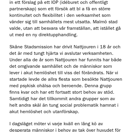
in ett förslag på ett IOP (idéburet och offentligt
partnerskap) som ett försök att bl a få en större
kontinuitet och flexibilitet i den verksamhet som
vänder sig till samhällets mest utsatta. Malmö stad
valde, utan att besvara vår framställan, att istället gå
ut med en ny direktupphandling.
Skåne Stadsmission har drivit Nattjouren i 18 år och
det är med tungt hjärta vi avslutar verksamheten.
Under alla de år som Nattjouren har funnits har både
det omgivande samhället och de människor som
lever i akut hemlöshet till viss del förändrats. När vi
startade levde de allra flesta som besökte Nattjouren
med psykisk ohälsa och beroende. Denna grupp
finns kvar och har ett fortsatt stort behov av stöd.
Samtidigt har det tillkommit andra grupper som av
helt andra skäl än tung social problematik hamnat i
akut hemlöshet och utanförskap.
I dagsläget möter vi varje kväll en lång kö av
desperata människor i behov av tak över huvudet för