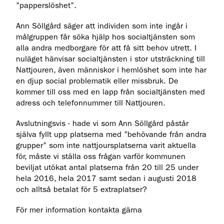
”papperslöshet”.
Ann Söllgård säger att individen som inte ingår i
målgruppen får söka hjälp hos socialtjänsten som
alla andra medborgare för att få sitt behov utrett. I
nuläget hänvisar socialtjänsten i stor utsträckning till
Nattjouren, även människor i hemlöshet som inte har
en djup social problematik eller missbruk. De
kommer till oss med en lapp från socialtjänsten med
adress och telefonnummer till Nattjouren.
Avslutningsvis - hade vi som Ann Söllgård påstår
själva fyllt upp platserna med ”behövande från andra
grupper” som inte nattjoursplatserna varit aktuella
för, måste vi ställa oss frågan varför kommunen
beviljat utökat antal platserna från 20 till 25 under
hela 2016, hela 2017 samt sedan i augusti 2018
och alltså betalat för 5 extraplatser?
För mer information kontakta gärna