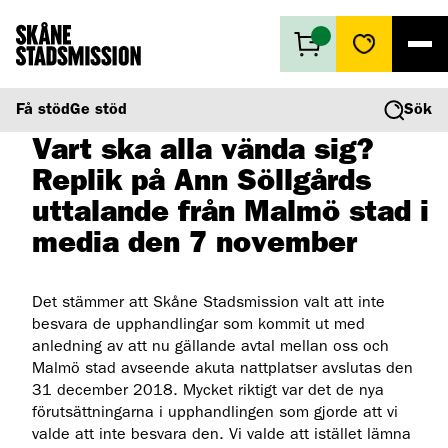
Få stöd
Få stöd
Ge stöd
Sök
2018-11-07
Ge stöd
Vart ska alla vända sig?
Vad vi gör
Replik på Ann Söllgårds
Second hand
Om oss
uttalande från Malmö stad i
media den 7 november
Det stämmer att Skåne Stadsmission valt att inte
besvara de upphandlingar som kommit ut med
anledning av att nu gällande avtal mellan oss och
Malmö stad avseende akuta nattplatser avslutas den
31 december 2018. Mycket riktigt var det de nya
förutsättningarna i upphandlingen som gjorde att vi
valde att inte besvara den. Vi valde att istället lämna