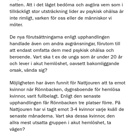
natten. Att i det läget bedöma och avgöra vem som i
tillräckligt stor utsträckning lider av psykisk ohälsa är
inte rimligt, varken för oss eller de människor vi
möter.
De nya förutsättningarna enligt upphandlingen
handlade även om andra avgränsningar, förutom till
att endast omfatta dem med psykisk ohälsa och
beroende. Vart ska t ex de unga som är under 20 år
och lever i akut hemlöshet, oavsett bakomliggande
orsak, vända sig?
Möjligheten har även funnit för Nattjouren att ta emot
kvinnor när Rönnbacken, dygnsboende för hemlösa
kvinnor, varit fullbelagt. Enligt den senaste
upphandlingen får Rönnbacken tre platser förre. På
Nattjouren har vi tagit emot 3-4 kvinnor varje kväll de
senaste månaderna. Vart ska dessa kvinnor, den
allra mest utsatta gruppen i akut hemlöshet, ta
vägen?