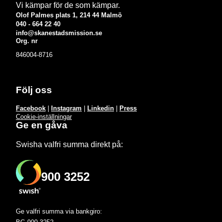
Vi kämpar för de som kämpar.
Olof Palmes plats 1, 214 44 Malmö
040 - 664 22 40
info@skanestadsmission.se
Org. nr
846004-8716
Följ oss
Facebook
|
Instagram
|
Linkedin
|
Press
Cookie-inställningar
Ge en gåva
Swisha valfri summa direkt på:
900 3252
Ge valfri summa via bankgiro: