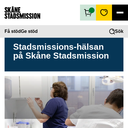
Få stöd
Få stöd
Ge stöd
Sök
Ge stöd
Vad vi gör
Stadsmissions-hälsan
Second hand
på Skåne Stadsmission
Om oss