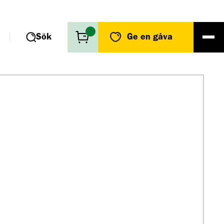
Sök
Ge en gåva
r