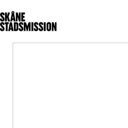
Få stöd
Ge stöd
V
Hitta stöd för dig
Olika sätt att
Hitta mötesplats
hjälpa
Handla på
Ge en gåva
Matmissionen
Bli månadsgivare
Börja arbetsträna
Bli volontär
Sjuk- och tandvård
Gåvoshop
Värmestugan
Skänk kläder och
Malmö
prylar
Nattjouren
Skänk mat
Kristianstad
Ge företagsstöd