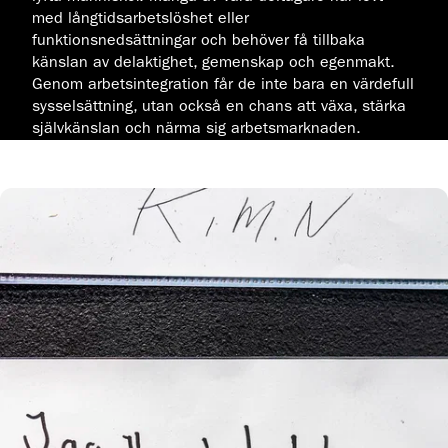
med långtidsarbetslöshet eller
funktionsnedsättningar och behöver få tillbaka
känslan av delaktighet, gemenskap och egenmakt.
Genom arbetsintegration får de inte bara en värdefull
sysselsättning, utan också en chans att växa, stärka
självkänslan och närma sig arbetsmarknaden.