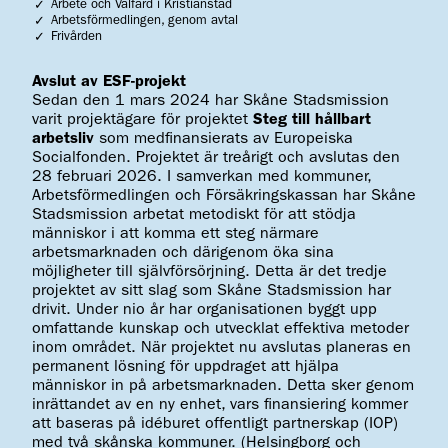
Arbete och Välfärd i Kristianstad
Arbetsförmedlingen, genom avtal
Frivården
Avslut av ESF-projekt
Sedan den 1 mars 2024 har Skåne Stadsmission
varit projektägare för projektet
Steg till hållbart
arbetsliv
som medfinansierats av Europeiska
Socialfonden. Projektet är treårigt och avslutas den
28 februari 2026. I samverkan med kommuner,
Arbetsförmedlingen och Försäkringskassan har Skåne
Stadsmission arbetat metodiskt för att stödja
människor i att komma ett steg närmare
arbetsmarknaden och därigenom öka sina
möjligheter till självförsörjning. Detta är det tredje
projektet av sitt slag som Skåne Stadsmission har
drivit. Under nio år har organisationen byggt upp
omfattande kunskap och utvecklat effektiva metoder
inom området. När projektet nu avslutas planeras en
permanent lösning för uppdraget att hjälpa
människor in på arbetsmarknaden. Detta sker genom
inrättandet av en ny enhet, vars finansiering kommer
att baseras på idéburet offentligt partnerskap (IOP)
med två skånska kommuner. (Helsingborg och