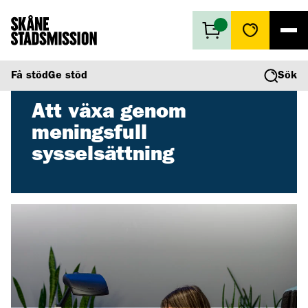
Få stöd
Få stöd
Ge stöd
Sök
Ge stöd
Vad vi gör
Att växa genom
Second hand
meningsfull
Om oss
sysselsättning