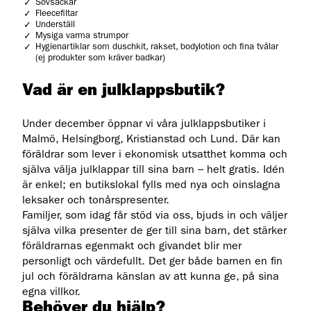
Sovsäckar
Fleecefiltar
Underställ
Mysiga varma strumpor
Hygienartiklar som duschkit, rakset, bodylotion och fina tvålar
(ej produkter som kräver badkar)
Vad är en julklappsbutik?
Under december öppnar vi våra julklappsbutiker i
Malmö, Helsingborg, Kristianstad och Lund. Där kan
föräldrar som lever i ekonomisk utsatthet komma och
själva välja julklappar till sina barn – helt gratis. Idén
är enkel; en butikslokal fylls med nya och oinslagna
leksaker och tonårspresenter.
Familjer, som idag får stöd via oss, bjuds in och väljer
själva vilka presenter de ger till sina barn, det stärker
föräldrarnas egenmakt och givandet blir mer
personligt och värdefullt. Det ger både barnen en fin
jul och föräldrarna känslan av att kunna ge, på sina
egna villkor.
Behöver du hjälp?