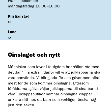
Från 1 december
måndag-fredag 10.00–16.00
Kristianstad
xx
Lund
xx
Oinslaget och nytt
Människor som lever i fattigdom har sällan råd med
det där ”lilla extra”, därför vill vi att julklapparna ska
vara oanvända. Vi blir glada för alla gåvor men allra
mest för de som kommer oinslagna. Eftersom
föräldrarna själva väljer julklapparna till sina barn i
våra julklappsbutiker hamnar oinslagna klappar
enklare rätt hos ett barn som verkligen önskar sig
just den saken.