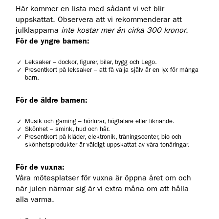
Här kommer en lista med sådant vi vet blir
uppskattat. Observera att vi rekommenderar att
julklapparna
inte kostar mer än cirka 300 kronor
.
För de yngre barnen:
Leksaker – dockor, figurer, bilar, bygg och Lego.
Presentkort på leksaker – att få välja själv är en lyx för många
barn.
För de äldre barnen:
Musik och gaming – hörlurar, högtalare eller liknande.
Skönhet – smink, hud och hår.
Presentkort på kläder, elektronik, träningscenter, bio och
skönhetsprodukter är väldigt uppskattat av våra tonåringar.
För de vuxna:
Våra mötesplatser för vuxna är öppna året om och
när julen närmar sig är vi extra måna om att hålla
alla varma.