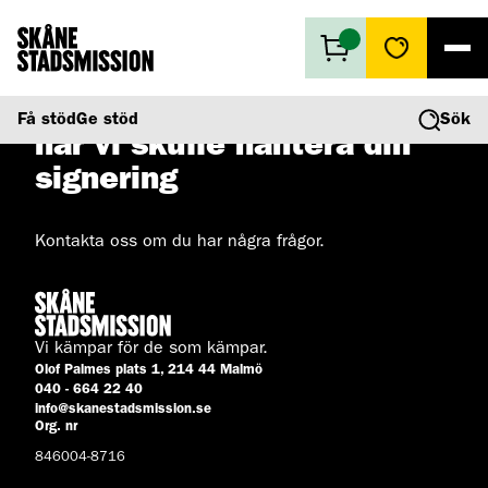
Ett oväntat fel inträffade
Få stöd
Få stöd
Ge stöd
Sök
när vi skulle hantera din
Ge stöd
Vad vi gör
signering
Second hand
Om oss
Kontakta oss om du har några frågor.
Vi kämpar för de som kämpar.
Olof Palmes plats 1, 214 44 Malmö
040 - 664 22 40
info@skanestadsmission.se
Org. nr
846004-8716