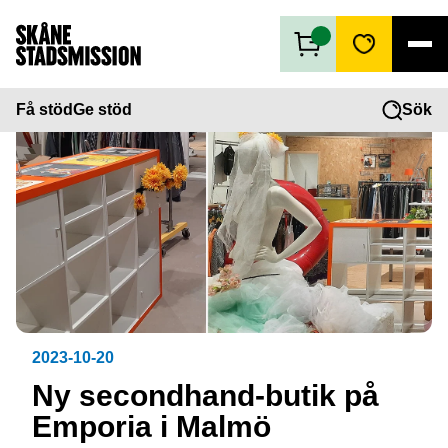
Få stöd
Få stöd
Ge stöd
Sök
Ge stöd
Vad vi gör
Second hand
Om oss
2023-10-20
Ny secondhand-butik på
Emporia i Malmö