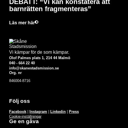
DEBATT: “Vi kan konstatera att
barnrätten fragmenteras”
Läs mer här
Vi kämpar för de som kämpar.
Olof Palmes plats 1, 214 44 Malmö
040 - 664 22 40
info@skanestadsmission.se
Org. nr
846004-8716
Följ oss
Facebook
|
Instagram
|
Linkedin
|
Press
Cookie-inställningar
Ge en gåva