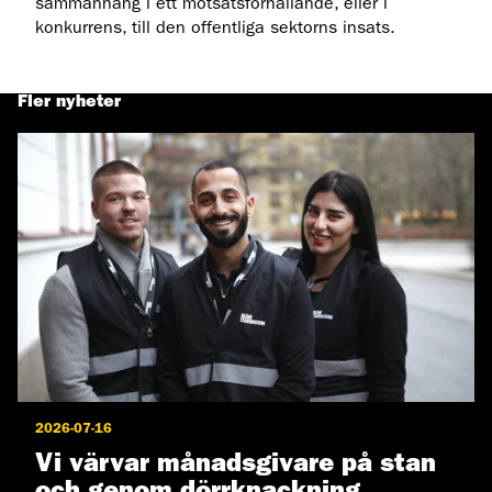
sammanhang i ett motsatsförhållande, eller i
konkurrens, till den offentliga sektorns insats.
Fler nyheter
2026-07-16
Vi värvar månadsgivare på stan
och genom dörrknackning