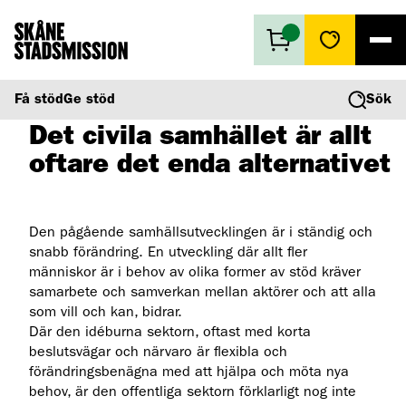
Få stöd
Få stöd
Ge stöd
Sök
2016-06-01
Ge stöd
Det civila samhället är allt
Vad vi gör
oftare det enda alternativet
Second hand
Om oss
Den pågående samhällsutvecklingen är i ständig och
snabb förändring. En utveckling där allt fler
människor är i behov av olika former av stöd kräver
samarbete och samverkan mellan aktörer och att alla
som vill och kan, bidrar.
Där den idéburna sektorn, oftast med korta
beslutsvägar och närvaro är flexibla och
förändringsbenägna med att hjälpa och möta nya
behov, är den offentliga sektorn förklarligt nog inte