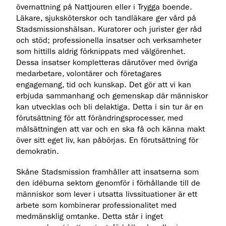
övernattning på Nattjouren eller i Trygga boende.
Läkare, sjuksköterskor och tandläkare ger vård på
Stadsmissionshälsan. Kuratorer och jurister ger råd
och stöd; professionella insatser och verksamheter
som hittills aldrig förknippats med välgörenhet.
Dessa insatser kompletteras därutöver med övriga
medarbetare, volontärer och företagares
engagemang, tid och kunskap. Det gör att vi kan
erbjuda sammanhang och gemenskap där människor
kan utvecklas och bli delaktiga. Detta i sin tur är en
förutsättning för att förändringsprocesser, med
målsättningen att var och en ska få och känna makt
över sitt eget liv, kan påbörjas. En förutsättning för
demokratin.
Skåne Stadsmission framhåller att insatserna som
den idéburna sektorn genomför i förhållande till de
människor som lever i utsatta livssituationer är ett
arbete som kombinerar professionalitet med
medmänsklig omtanke. Detta står i inget