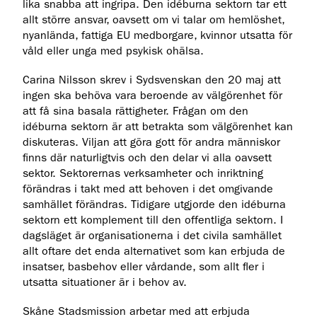
lika snabba att ingripa. Den idéburna sektorn tar ett
allt större ansvar, oavsett om vi talar om hemlöshet,
nyanlända, fattiga EU medborgare, kvinnor utsatta för
våld eller unga med psykisk ohälsa.
Carina Nilsson skrev i Sydsvenskan den 20 maj att
ingen ska behöva vara beroende av välgörenhet för
att få sina basala rättigheter. Frågan om den
idéburna sektorn är att betrakta som välgörenhet kan
diskuteras. Viljan att göra gott för andra människor
finns där naturligtvis och den delar vi alla oavsett
sektor. Sektorernas verksamheter och inriktning
förändras i takt med att behoven i det omgivande
samhället förändras. Tidigare utgjorde den idéburna
sektorn ett komplement till den offentliga sektorn. I
dagsläget är organisationerna i det civila samhället
allt oftare det enda alternativet som kan erbjuda de
insatser, basbehov eller vårdande, som allt fler i
utsatta situationer är i behov av.
Skåne Stadsmission arbetar med att erbjuda