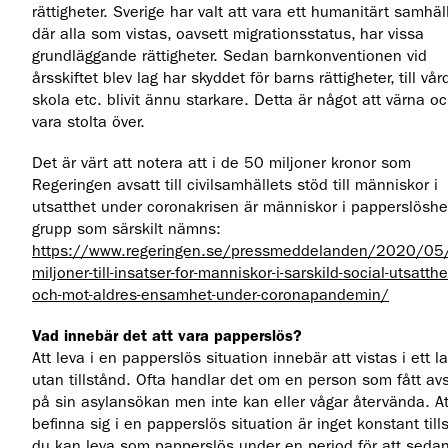
rättigheter. Sverige har valt att vara ett humanitärt samhäl
där alla som vistas, oavsett migrationsstatus, har vissa
grundläggande rättigheter. Sedan barnkonventionen vid
årsskiftet blev lag har skyddet för barns rättigheter, till vår
skola etc. blivit ännu starkare. Detta är något att värna o
vara stolta över.
Det är värt att notera att i de 50 miljoner kronor som
Regeringen avsatt till civilsamhällets stöd till människor i
utsatthet under coronakrisen är människor i papperslöshe
grupp som särskilt nämns:
https://www.regeringen.se/pressmeddelanden/2020/05
miljoner-till-insatser-for-manniskor-i-sarskild-social-utsatthe
och-mot-aldres-ensamhet-under-coronapandemin/
Vad innebär det att vara papperslös?
Att leva i en papperslös situation innebär att vistas i ett l
utan tillstånd. Ofta handlar det om en person som fått av
på sin asylansökan men inte kan eller vågar återvända. At
befinna sig i en papperslös situation är inget konstant till
du kan leva som papperslös under en period för att sedan