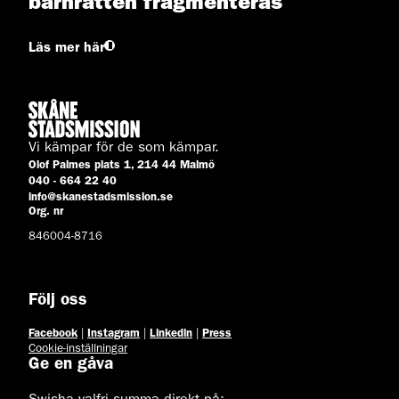
barnrätten fragmenteras”
Läs mer här
Vi kämpar för de som kämpar.
Olof Palmes plats 1, 214 44 Malmö
040 - 664 22 40
info@skanestadsmission.se
Org. nr
846004-8716
Följ oss
Facebook
|
Instagram
|
Linkedin
|
Press
Cookie-inställningar
Ge en gåva