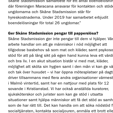
Skåne Stadsmission samarbete rör ett antal boendelösni
där föreningen Maracana ansvarar för kontakten och stödet
ungdomarna och Skåne Stadsmission står för
hyreskostnaderna. Under 2019 har samarbetet erbjudit
boendelösningar för total 26 ungdomar.”
Ger Skåne Stadsmission pengar till papperslösa?
Skåne Stadsmission ger inte pengar till dem vi hjälper. Vår
arbete handlar om att ge människor i nöd möjlighet att
tillgodose basbehov så som mat och kläder, samt psykoso
stöd för att på lång sikt på egen hand kunna leva ett värdi
och bra liv. I en akut situation bistår vi med mat, kläder,
möjlighet att sköta sin hygien samt i den mån vi kan ge v
och tak över huvudet – vi har öppna mötesplatser på dagt
driver tillsammans med flera andra organisationer värmes
i Malmö vintertid, samt har en nattjour med plats för 12
sovande i Kristianstad. Vi har också anställda kuratorer,
sjuksköterskor och jurister som kan ge stöd i utsatta
situationer samt hjälpa människor att få det stöd av samh
som de har rätt till. Det kan handla om att söka nödstöd 
socialtjänsten, kontakta socialjouren, anmäla ett brott ell