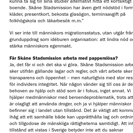
kunna ta sig till sina studier alternativt hitta ett kortsiktigt
boende. Skåne Stadsmission har även gett nödstöd i for
kläder, presentkort, bekosta glasögon, terminsavgift på
folkhögskola och läkarbesök m.m.”
Vi ser inte till människors migrationsstatus, utan utgår frå
grunduppdrag som idéburen organisation: att lindra nöd 
stärka människors egenmakt.
Får Skåne Stadsmission arbeta med papperslösa?
Ja, det får vi och det ska vi göra. Skåne Stadsmission arb
sker utifrån gällande lagar och regler, och vårt arbete sker
transparens och öppenhet – men naturligtvis med stor re
för individers integritet. När någon vänder sig till oss är de
behoven av hjälp och stöd som är i fokus, inget annat. Vi
hjälper medmänniskor med beroendeproblematik, trots att
är olagligt att använda droger, och ja vi hjälper människo
befinner sig i landet utan tillstånd. Det är viktigt att komm
ihåg att ett samhälle både kan upprätthålla lag och ordni
och tillgodose de mänskliga rättigheterna samtidigt. Att in
tillstånd att vistas i Sverige betyder inte att du saknar