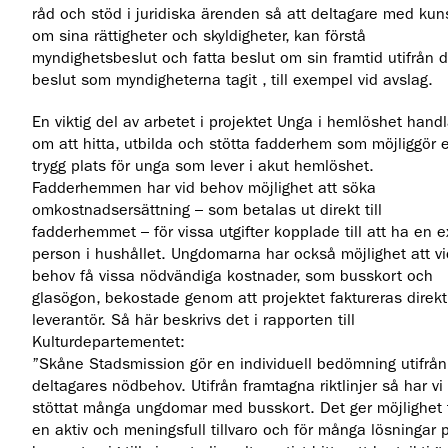
råd och stöd i juridiska ärenden så att deltagare med ku
om sina rättigheter och skyldigheter, kan förstå
myndighetsbeslut och fatta beslut om sin framtid utifrån 
beslut som myndigheterna tagit , till exempel vid avslag.
En viktig del av arbetet i projektet Unga i hemlöshet handl
om att hitta, utbilda och stötta fadderhem som möjliggör 
trygg plats för unga som lever i akut hemlöshet.
Fadderhemmen har vid behov möjlighet att söka
omkostnadsersättning – som betalas ut direkt till
fadderhemmet – för vissa utgifter kopplade till att ha en e
person i hushållet. Ungdomarna har också möjlighet att vi
behov få vissa nödvändiga kostnader, som busskort och
glasögon, bekostade genom att projektet faktureras direkt
leverantör. Så här beskrivs det i rapporten till
Kulturdepartementet:
”Skåne Stadsmission gör en individuell bedömning utifrån
deltagares nödbehov. Utifrån framtagna riktlinjer så har vi
stöttat många ungdomar med busskort. Det ger möjlighet t
en aktiv och meningsfull tillvaro och för många lösningar p