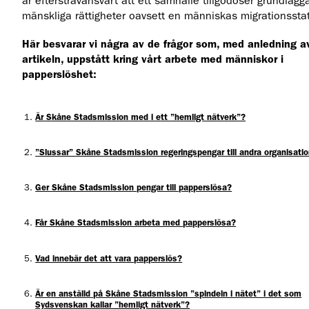
är eftersträvansvärt att ett samhälle tillgodoser grundläg
mänskliga rättigheter oavsett en människas migrationssta
Här besvarar vi några av de frågor som, med anledning a
artikeln, uppstått kring vårt arbete med människor i
papperslöshet:
Är Skåne Stadsmission med i ett ”hemligt nätverk”?
”Slussar” Skåne Stadsmission regeringspengar till andra organisati
Ger Skåne Stadsmission pengar till papperslösa?
Får Skåne Stadsmission arbeta med papperslösa?
Vad innebär det att vara papperslös?
Är en anställd på Skåne Stadsmission ”spindeln i nätet” i det som
Sydsvenskan kallar ”hemligt nätverk”?