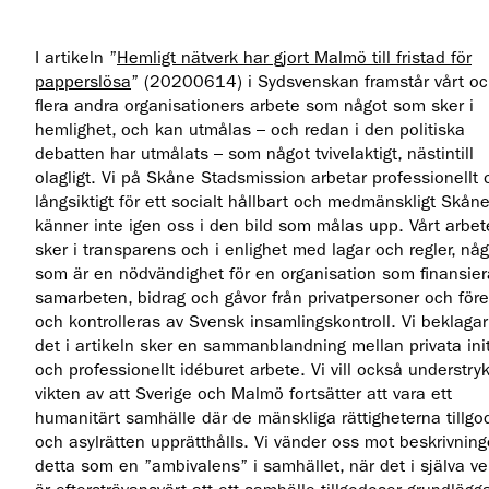
I artikeln ”
Hemligt nätverk har gjort Malmö till fristad för
papperslösa
” (20200614) i Sydsvenskan framstår vårt o
flera andra organisationers arbete som något som sker i
hemlighet, och kan utmålas – och redan i den politiska
debatten har utmålats – som något tvivelaktigt, nästintill
olagligt. Vi på Skåne Stadsmission arbetar professionellt 
långsiktigt för ett socialt hållbart och medmänskligt Skån
känner inte igen oss i den bild som målas upp. Vårt arbet
sker i transparens och i enlighet med lagar och regler, någ
som är en nödvändighet för en organisation som finansier
samarbeten, bidrag och gåvor från privatpersoner och för
och kontrolleras av Svensk insamlingskontroll. Vi beklagar
det i artikeln sker en sammanblandning mellan privata init
och professionellt idéburet arbete. Vi vill också understry
vikten av att Sverige och Malmö fortsätter att vara ett
humanitärt samhälle där de mänskliga rättigheterna tillg
och asylrätten upprätthålls. Vi vänder oss mot beskrivnin
detta som en ”ambivalens” i samhället, när det i själva ve