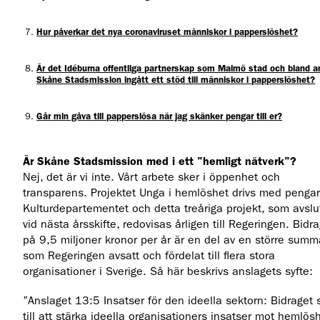
Hur påverkar det nya coronaviruset människor i papperslöshet?
Är det Idéburna offentliga partnerskap som Malmö stad och bland a
Skåne Stadsmission ingått ett stöd till människor i papperslöshet?
Går min gåva till papperslösa när jag skänker pengar till er?
Är Skåne Stadsmission med i ett ”hemligt nätverk”?
Nej, det är vi inte. Vårt arbete sker i öppenhet och
transparens. Projektet Unga i hemlöshet drivs med pengar
Kulturdepartementet och detta treåriga projekt, som avslu
vid nästa årsskifte, redovisas årligen till Regeringen. Bidr
på 9,5 miljoner kronor per år är en del av en större summ
som Regeringen avsatt och fördelat till flera stora
organisationer i Sverige. Så här beskrivs anslagets syfte:
”Anslaget 13:5 Insatser för den ideella sektorn: Bidraget s
till att stärka ideella organisationers insatser mot hemlös