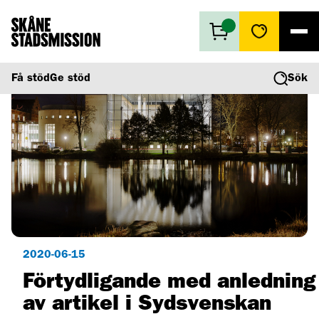
Få stöd
Få stöd
Ge stöd
Sök
Ge stöd
Vad vi gör
Second hand
Om oss
2020-06-15
Förtydligande med anledning
av artikel i Sydsvenskan