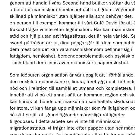
genom att handla i våra Second hand-butiker, stöttar du v
arbete för människor i hemlöshet och fattigdom. Vi gör int
skillnad på människor utan hjälper alla som behöver det.
en person till exempel kommer till vårt Café David för att 
frukost frågar vi inte efter legitimation. Här kan människor
stöd och hjälp utan att ifrågasättas, det är hela vår idé. S
svaret på frågan är: ja, dina pengar går till dem som behö
dem mest och det kan vara människor som befinner sig i
fattigdom, hemlöshet, beroendeproblematik och psykisk o
– och bland dem finns även människor i papperslöshet.
Som idéburen organisation är vår uppgift att i förhållande t
den enskilda människan se, lindra, förebygga och förhind
nöd och i relation till samhället utmana och komplettera.
innebär att vi på ett annat sätt än kommun, region och st
kan finnas till hands där maskorna i samhällets skyddsnät
för stora, vi kan fånga upp människor som fallit igenom o
så sätt se till att grundläggande mänskliga rättigheter
tillgodoses. I detta arbete ser vi inte till människors
migrationsstatus, vi frågar inte efter papper, utan ser män
som de är, där de är. Det innebär inte att vi bryter mot nå