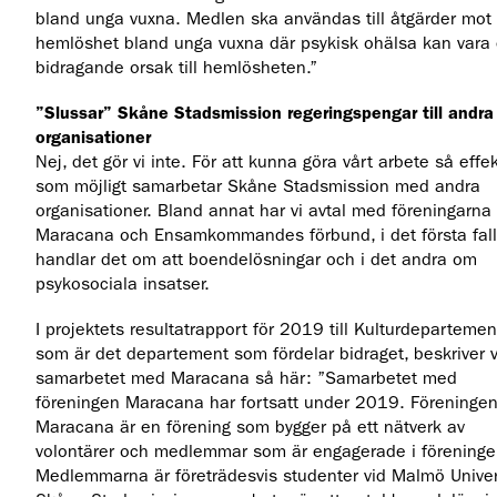
bland unga vuxna. Medlen ska användas till åtgärder mot
hemlöshet bland unga vuxna där psykisk ohälsa kan vara
bidragande orsak till hemlösheten.”
”Slussar” Skåne Stadsmission regeringspengar till andra
organisationer
Nej, det gör vi inte. För att kunna göra vårt arbete så effek
som möjligt samarbetar Skåne Stadsmission med andra
organisationer. Bland annat har vi avtal med föreningarna
Maracana och Ensamkommandes förbund, i det första fall
handlar det om att boendelösningar och i det andra om
psykosociala insatser.
I projektets resultatrapport för 2019 till Kulturdepartemen
som är det departement som fördelar bidraget, beskriver v
samarbetet med Maracana så här: ”Samarbetet med
föreningen Maracana har fortsatt under 2019. Föreninge
Maracana är en förening som bygger på ett nätverk av
volontärer och medlemmar som är engagerade i föreninge
Medlemmarna är företrädesvis studenter vid Malmö Univer