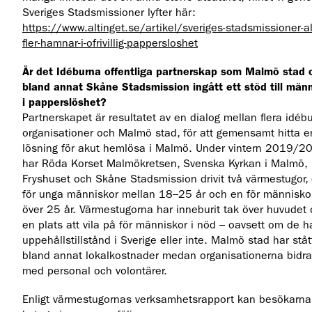
Sveriges Stadsmissioner lyfter här:
https://www.altinget.se/artikel/sveriges-stadsmissioner-all
fler-hamnar-i-ofrivillig-pappersloshet
Är det Idéburna offentliga partnerskap som Malmö stad 
bland annat Skåne Stadsmission ingått ett stöd till män
i papperslöshet?
Partnerskapet är resultatet av en dialog mellan flera idéb
organisationer och Malmö stad, för att gemensamt hitta e
lösning för akut hemlösa i Malmö. Under vintern 2019/2
har Röda Korset Malmökretsen, Svenska Kyrkan i Malmö,
Fryshuset och Skåne Stadsmission drivit två värmestugor,
för unga människor mellan 18–25 år och en för människo
över 25 år. Värmestugorna har inneburit tak över huvudet
en plats att vila på för människor i nöd – oavsett om de h
uppehållstillstånd i Sverige eller inte. Malmö stad har ståt
bland annat lokalkostnader medan organisationerna bidra
med personal och volontärer.
Enligt värmestugornas verksamhetsrapport kan besökarna