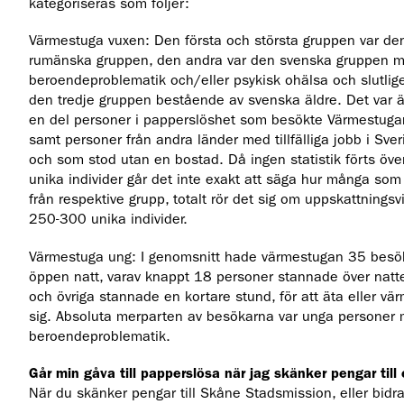
kategoriseras som följer:
Värmestuga vuxen: Den första och största gruppen var de
rumänska gruppen, den andra var den svenska gruppen 
beroendeproblematik och/eller psykisk ohälsa och slutlig
den tredje gruppen bestående av svenska äldre. Det var 
en del personer i papperslöshet som besökte Värmestuga
samt personer från andra länder med tillfälliga jobb i Sver
och som stod utan en bostad. Då ingen statistik förts öve
unika individer går det inte exakt att säga hur många so
från respektive grupp, totalt rör det sig om uppskattningsv
250-300 unika individer.
Värmestuga ung: I genomsnitt hade värmestugan 35 besö
öppen natt, varav knappt 18 personer stannade över natt
och övriga stannade en kortare stund, för att äta eller vä
sig. Absoluta merparten av besökarna var unga personer
beroendeproblematik.
Går min gåva till papperslösa när jag skänker pengar till 
När du skänker pengar till Skåne Stadsmission, eller bidra