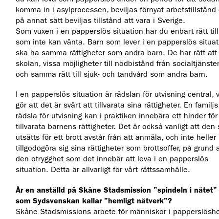
komma in i asylprocessen, beviljas förnyat arbetstillstånd 
på annat sätt beviljas tillstånd att vara i Sverige.
Som vuxen i en papperslös situation har du enbart rätt till
som inte kan vänta. Barn som lever i en papperslös situat
ska ha samma rättigheter som andra barn. De har rätt att 
skolan, vissa möjligheter till nödbistånd från socialtjänste
och samma rätt till sjuk- och tandvård som andra barn.
I en papperslös situation är rädslan för utvisning central, v
gör att det är svårt att tillvarata sina rättigheter. En familjs
rädsla för utvisning kan i praktiken innebära ett hinder för
tillvarata barnens rättigheter. Det är också vanligt att den
utsätts för ett brott avstår från att anmäla, och inte heller
tillgodogöra sig sina rättigheter som brottsoffer, på grund 
den otrygghet som det innebär att leva i en papperslös
situation. Detta är allvarligt för vårt rättssamhälle.
Är en anställd på Skåne Stadsmission ”spindeln i nätet” 
som Sydsvenskan kallar ”hemligt nätverk”?
Skåne Stadsmissions arbete för människor i papperslösh