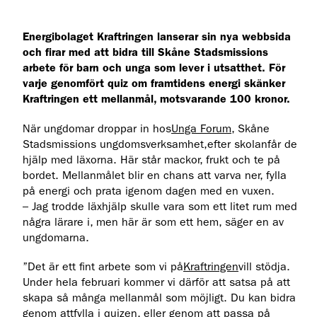
Energibolaget Kraftringen lanserar sin nya webbsida
och firar med att bidra till Skåne Stadsmissions
arbete för barn och unga som lever i utsatthet. För
varje genomfört quiz om framtidens energi skänker
Kraftringen ett mellanmål, motsvarande 100 kronor.
När ungdomar droppar in hos
Unga Forum
, Skåne
Stadsmissions ungdomsverksamhet,efter skolanfår de
hjälp med läxorna. Här står mackor, frukt och te på
bordet. Mellanmålet blir en chans att varva ner, fylla
på energi och prata igenom dagen med en vuxen.
– Jag trodde läxhjälp skulle vara som ett litet rum med
några lärare i, men här är som ett hem, säger en av
ungdomarna.
”Det är ett fint arbete som vi på
​Kraftringen
vill stödja.
Under hela februari kommer vi därför att satsa på att
skapa så många mellanmål som möjligt. Du kan bidra
genom att
fylla i quizen
, eller genom att passa på