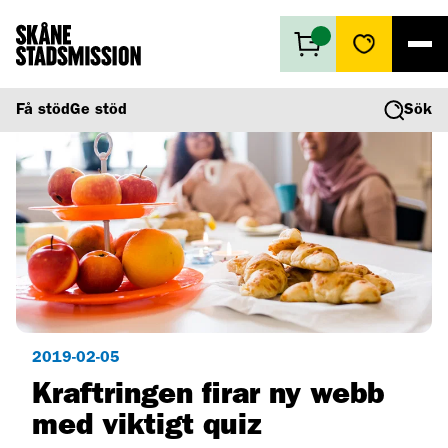
Få stöd
Få stöd
Ge stöd
Sök
Ge stöd
Vad vi gör
Second hand
Om oss
2019-02-05
Kraftringen firar ny webb
med viktigt quiz