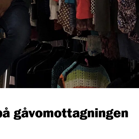
på gåvomottagningen