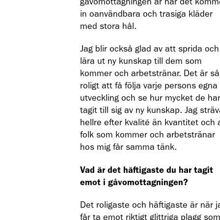
gåvomottagningen är när det komm
in oanvändbara och trasiga kläder
med stora hål.
Jag blir också glad av att sprida och
lära ut ny kunskap till dem som
kommer och arbetstränar. Det är så
roligt att få följa varje persons egna
utveckling och se hur mycket de ha
tagit till sig av ny kunskap. Jag sträv
hellre efter kvalité än kvantitet och 
folk som kommer och arbetstränar
hos mig får samma tänk.
Vad är det häftigaste du har tagit
emot i gåvomottagningen?
Det roligaste och häftigaste är när j
får ta emot riktigt glittriga plagg so