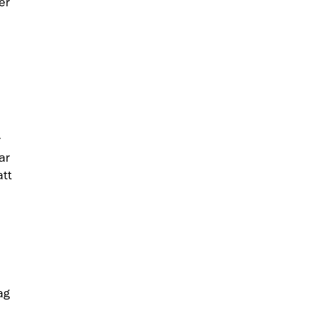
er
r
ar
att
ag
m