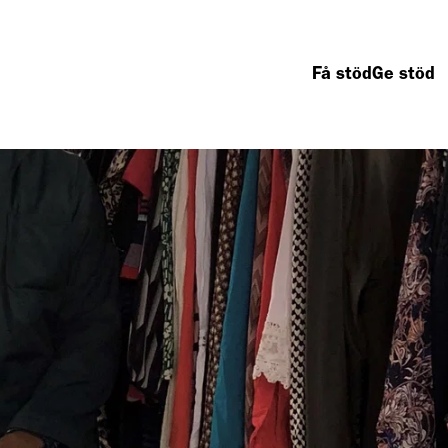
Få stöd
Ge stöd
ad vi gör
Second hand
Om oss
Så arbetar vi
Våra butiker
Kontakta oss
Fattigdom
Gåvoinlämning
Vanliga frågor
Hemlöshet
Remake
Nyheter
Mat
Pressrum
Boende
Organisation
Barnfamiljer
Jobba hos oss
Äldre
Rapporter och
Vägen till arbete
årsredovisninga
Integration
Tryggt givande
Beställ oblat