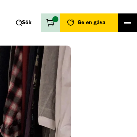
Sök
Ge en gåva
r