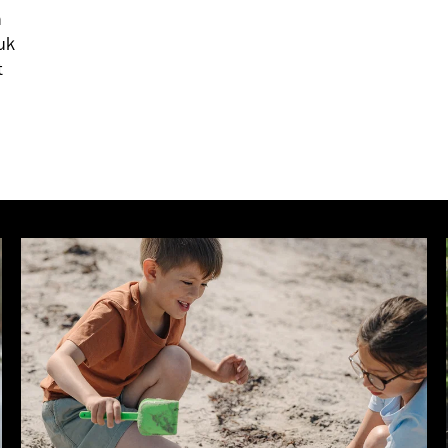
h
uk
t