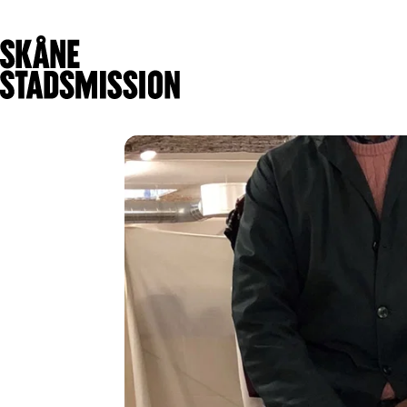
Få stöd
Ge stöd
V
Hitta stöd för dig
Olika sätt att
Hitta mötesplats
hjälpa
Handla på
Ge en gåva
Matmissionen
Bli månadsgivare
Börja arbetsträna
Bli volontär
Sjuk- och tandvård
Gåvoshop
Värmestugan
Skänk kläder och
Malmö
prylar
Nattjouren
Skänk mat
Kristianstad
Ge företagsstöd