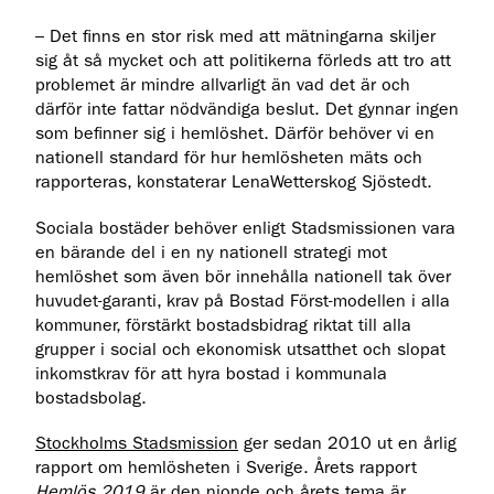
– Det finns en stor risk med att mätningarna skiljer
sig åt så mycket och att politikerna förleds att tro att
problemet är mindre allvarligt än vad det är och
därför inte fattar nödvändiga beslut. Det gynnar ingen
som befinner sig i hemlöshet. Därför behöver vi en
nationell standard för hur hemlösheten mäts och
rapporteras, konstaterar LenaWetterskog Sjöstedt.
Sociala bostäder behöver enligt Stadsmissionen vara
en bärande del i en ny nationell strategi mot
hemlöshet som även bör innehålla nationell tak över
huvudet-garanti, krav på Bostad Först-modellen i alla
kommuner, förstärkt bostadsbidrag riktat till alla
grupper i social och ekonomisk utsatthet och slopat
inkomstkrav för att hyra bostad i kommunala
bostadsbolag.
Stockholms Stadsmission
ger sedan 2010 ut en årlig
rapport om hemlösheten i Sverige. Årets rapport
Hemlös 2019
är den nionde och årets tema är