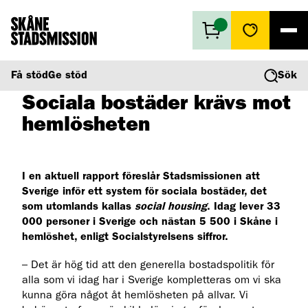
Få stöd
Få stöd
Ge stöd
Sök
2019-11-13
Ge stöd
Sociala bostäder krävs mot
Vad vi gör
hemlösheten
Second hand
Om oss
I en aktuell rapport föreslår Stadsmissionen att
Sverige inför ett system för sociala bostäder, det
som utomlands kallas
social housing
. Idag lever 33
000 personer i Sverige och nästan 5 500 i Skåne i
hemlöshet, enligt Socialstyrelsens siffror.
– Det är hög tid att den generella bostadspolitik för
alla som vi idag har i Sverige kompletteras om vi ska
kunna göra något åt hemlösheten på allvar. Vi