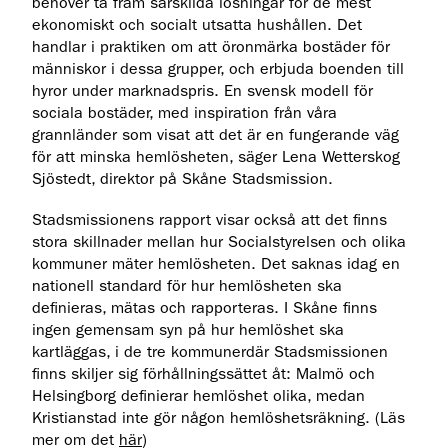
behöver ta fram särskilda lösningar för de mest
ekonomiskt och socialt utsatta hushållen. Det
handlar i praktiken om att öronmärka bostäder för
människor i dessa grupper, och erbjuda boenden till
hyror under marknadspris. En svensk modell för
sociala bostäder, med inspiration från våra
grannländer som visat att det är en fungerande väg
för att minska hemlösheten, säger Lena Wetterskog
Sjöstedt, direktor på Skåne Stadsmission.
Stadsmissionens rapport visar också att det finns
stora skillnader mellan hur Socialstyrelsen och olika
kommuner mäter hemlösheten. Det saknas idag en
nationell standard för hur hemlösheten ska
definieras, mätas och rapporteras. I Skåne finns
ingen gemensam syn på hur hemlöshet ska
kartläggas, i de tre kommunerdär Stadsmissionen
finns skiljer sig förhållningssättet åt: Malmö och
Helsingborg definierar hemlöshet olika, medan
Kristianstad inte gör någon hemlöshetsräkning. (Läs
mer om det
här
)