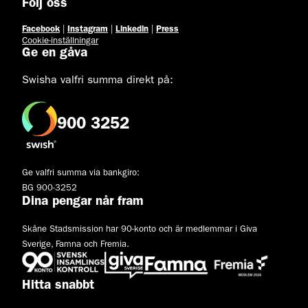
Följ oss
Facebook
|
Instagram
|
Linkedin
|
Press
Cookie-inställningar
Ge en gåva
Swisha valfri summa direkt på:
900 3252
Ge valfri summa via bankgiro:
BG 900-3252
Dina pengar når fram
Skåne Stadsmission har 90-konto och är medlemmar i Giva
Sverige, Famna och Fremia.
Hitta snabbt