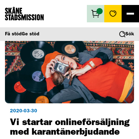
Få stöd
Få stöd
Ge stöd
Sök
Ge stöd
Vad vi gör
Second hand
Om oss
2020-03-30
Vi startar onlineförsäljning
med karantänerbjudande