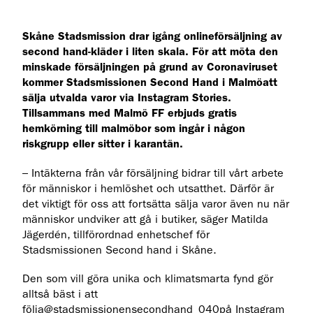
Skåne Stadsmission drar igång onlineförsäljning av
second hand-kläder i liten skala. För att möta den
minskade försäljningen på grund av Coronaviruset
kommer Stadsmissionen Second Hand i Malmöatt
sälja utvalda varor via Instagram Stories.
Tillsammans med Malmö FF erbjuds gratis
hemkörning till malmöbor som ingår i någon
riskgrupp eller sitter i karantän.
– Intäkterna från vår försäljning bidrar till vårt arbete
för människor i hemlöshet och utsatthet. Därför är
det viktigt för oss att fortsätta sälja varor även nu när
människor undviker att gå i butiker, säger Matilda
Jägerdén, tillförordnad enhetschef för
Stadsmissionen Second hand i Skåne.
Den som vill göra unika och klimatsmarta fynd gör
alltså bäst i att
följa
@stadsmissionensecondhand_040
på Instagram