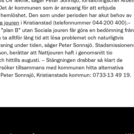
os C4 Teknik, säger Peter Sonnsjö, förvaltningschef Arbe
Det är kommunen som är ansvarig för att erbjuda
 i hemlöshet. Den som under perioden har akut behov av
a jouren
i Kristianstad (telefonnummer 044-200 400).–
n "plan B" utan Sociala jouren får göra en bedömning frå
ska ta alltför lång tid att lösa problemet och naturligtvis
tlösning under tiden, säger Peter Sonnsjö. Stadsmissionen
on, berättar att Nattjouren haft i genomsnitt tio
ch hittills augusti. – Stängningen drabbar så klart de
örsöker tillsammans med kommunen hitta alternativa
Peter Sonnsjö, Kristianstads kommun: 0733-13 49 19.