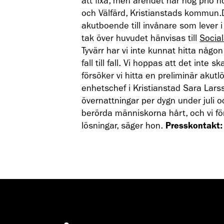
att fixa, men ärendet har hög prio h
och Välfärd, Kristianstads kommun.
akutboende till invånare som lever
tak över huvudet hänvisas till
Social
Tyvärr har vi inte kunnat hitta någo
fall till fall. Vi hoppas att det inte 
försöker vi hitta en preliminär aku
enhetschef i Kristianstad Sara Larss
övernattningar per dygn under juli o
berörda människorna hårt, och vi f
lösningar, säger hon.
Presskontakt: