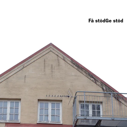
Få stöd
Ge stöd
ad vi gör
Second hand
Om oss
Så arbetar vi
Våra butiker
Kontakta oss
Fattigdom
Gåvoinlämning
Vanliga frågor
Hemlöshet
Remake
Nyheter
Mat
Pressrum
Boende
Organisation
Barnfamiljer
Jobba hos oss
Äldre
Rapporter och
Vägen till arbete
årsredovisninga
Integration
Tryggt givande
Beställ oblat