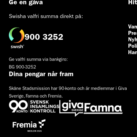
Ge en gåva
Hi
Swisha valfri summa direkt på:
Van
Pre
900 3252
Nyh
Pol
Han
Ge valfri summa via bankgiro:
BG 900-3252
Dina pengar når fram
Skåne Stadsmission har 90-konto och är medlemmar i Giva
Sverige, Famna och Fremia.