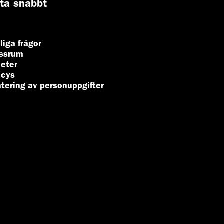
tta snabbt
liga frågor
ssrum
eter
icys
tering av personuppgifter