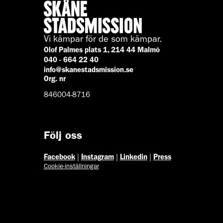
Vi kämpar för de som kämpar.
Olof Palmes plats 1, 214 44 Malmö
040 - 664 22 40
info@skanestadsmission.se
Org. nr
846004-8716
Följ oss
Facebook
|
Instagram
|
Linkedin
|
Press
Cookie-inställningar