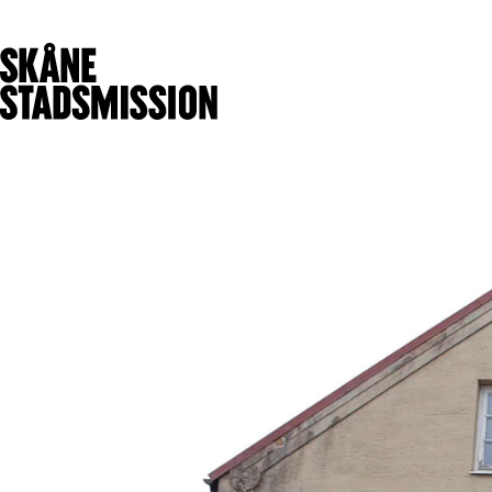
Få stöd
Ge stöd
V
Hitta stöd för dig
Olika sätt att
Hitta mötesplats
hjälpa
Handla på
Ge en gåva
Matmissionen
Bli månadsgivare
Börja arbetsträna
Bli volontär
Sjuk- och tandvård
Gåvoshop
Värmestugan
Skänk kläder och
Malmö
prylar
Nattjouren
Skänk mat
Kristianstad
Ge företagsstöd