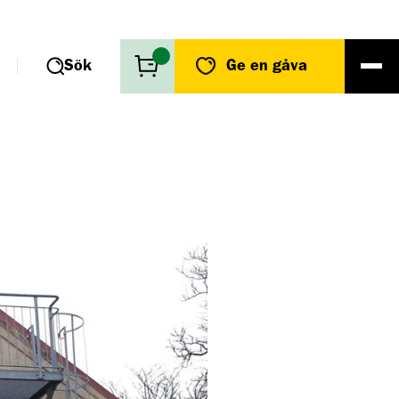
Sök
Ge en gåva
r