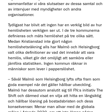
sammanfattar vi våra slutsatser av dessa samtal och
av intervjuer med myndigheter och andra
organisationer.
Tydligast har blivit att ingen har en verklig bild av hur
hemlösheten verkligen ser ut. I de tre kommunerna
definieras och mäts hemlöshet på tre olika sätt.
Medan Kristianstad inte gjort någon
hemlöshetsräkning alls har Malmö och Helsingborg
valt olika definitioner av vad det innebär att vara
hemlös, vilket gör det omöjligt att samköra eller
jämföra statistiken. Ingen kommun räknar in
människor som lever i papperslöshet.
– Såväl Malmö som Helsingborg lyfts ofta fram som
goda exempel när det gäller hållbar utveckling.
Malmö har dessutom anslutit sig till FN:s initiativ The
Shift och därmed visat en vilja att hitta en långsiktig
och hållbar lösning på bostadsbristen och dess
konsekvenser. Menar man allvar med de globala