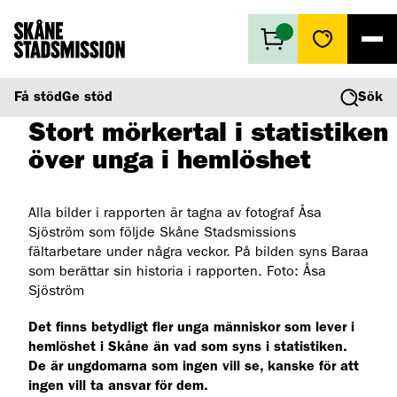
Få stöd
Få stöd
Ge stöd
Sök
2019-08-28
Ge stöd
Stort mörkertal i statistiken
Vad vi gör
över unga i hemlöshet
Second hand
Om oss
Alla bilder i rapporten är tagna av fotograf Åsa
Sjöström som följde Skåne Stadsmissions
fältarbetare under några veckor. På bilden syns Baraa
som berättar sin historia i rapporten. Foto: Åsa
Sjöström
Det finns betydligt fler unga människor som lever i
hemlöshet i Skåne än vad som syns i statistiken.
De är ungdomarna som ingen vill se, kanske för att
ingen vill ta ansvar för dem.