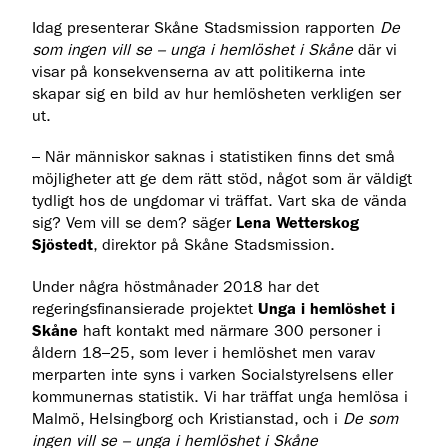
Idag presenterar Skåne Stadsmission rapporten
De
som ingen vill se – unga i hemlöshet i Skåne
där vi
visar på konsekvenserna av att politikerna inte
skapar sig en bild av hur hemlösheten verkligen ser
ut.
– När människor saknas i statistiken finns det små
möjligheter att ge dem rätt stöd, något som är väldigt
tydligt hos de ungdomar vi träffat. Vart ska de vända
sig? Vem vill se dem? säger
Lena Wetterskog
Sjöstedt
, direktor på Skåne Stadsmission.
Under några höstmånader 2018 har det
regeringsfinansierade projektet
Unga i hemlöshet i
Skåne
haft kontakt med närmare 300 personer i
åldern 18–25, som lever i hemlöshet men varav
merparten inte syns i varken Socialstyrelsens eller
kommunernas statistik. Vi har träffat unga hemlösa i
Malmö, Helsingborg och Kristianstad, och i
De som
ingen vill se – unga i hemlöshet i Skåne