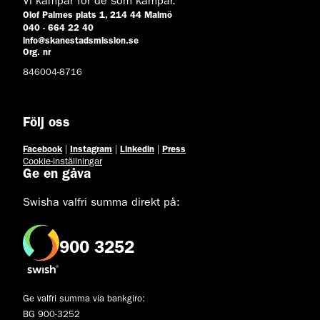
Vi kämpar för de som kämpar.
Olof Palmes plats 1, 214 44 Malmö
040 - 664 22 40
info@skanestadsmission.se
Org. nr
846004-8716
Följ oss
Facebook
|
Instagram
|
Linkedin
|
Press
Cookie-inställningar
Ge en gåva
Swisha valfri summa direkt på:
900 3252
Ge valfri summa via bankgiro:
BG 900-3252