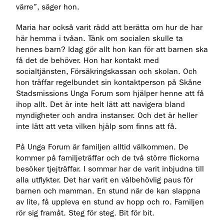
värre”, säger hon.
Maria har också varit rädd att berätta om hur de har
här hemma i tvåan. Tänk om socialen skulle ta
hennes barn? Idag gör allt hon kan för att barnen ska
få det de behöver. Hon har kontakt med
socialtjänsten, Försäkringskassan och skolan. Och
hon träffar regelbundet sin kontaktperson på Skåne
Stadsmissions Unga Forum som hjälper henne att få
ihop allt. Det är inte helt lätt att navigera bland
myndigheter och andra instanser. Och det är heller
inte lätt att veta vilken hjälp som finns att få.
På Unga Forum är familjen alltid välkommen. De
kommer på familjeträffar och de två större flickorna
besöker tjejträffar. I sommar har de varit inbjudna till
alla utflykter. Det har varit en välbehövlig paus för
barnen och mamman. En stund när de kan slappna
av lite, få uppleva en stund av hopp och ro. Familjen
rör sig framåt. Steg för steg. Bit för bit.