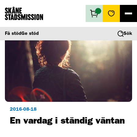
Få stöd
Få stöd
Ge stöd
Sök
Ge stöd
Vad vi gör
Second hand
Om oss
2016-08-18
En vardag i ständig väntan