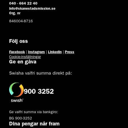
040 - 664 22 40
info@skanestadsmission.se
Org. nr
846004-8716
Följ oss
Facebook
|
Instagram
|
Linkedin
|
Press
Cookie-inställningar
Ge en gåva
Swisha valfri summa direkt på:
900 3252
Ge valfri summa via bankgiro:
BG 900-3252
Dina pengar når fram