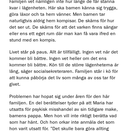
Familjen vet nämligen inte hur länge de får stanna
kvar i lägenheten. Här ska barnen känna sig trygga,
göra läxor och ta hem vänner. Men barnen tar
naturligtvis aldrig hem kompisar. De skäms för hur
det ser ut. De skäms för att det varken finns sängar
eller ens ett eget rum där man kan få vara ifred en
stund med en kompis.
Livet står på paus. Allt är tillfälligt. Ingen vet när det
kommer bli bättre. Ingen vet heller om det ens
kommer bli bättre. Kön till de större lägenheterna är
lång, säger socialsekreteraren. Familjen står i kö för
att kunna påbörja det liv som många av oss tar för
givet.
Problemen har hopat sig under åren för den här
familjen. En del berättelser tyder på att Maria har
utsatts för psykisk misshandel av sin tidigare make,
barnens pappa. Men hon vill inte riktigt berätta vad
som har hänt. Och hon orkar inte anmäla det som
hon varit utsatt för. ”Det skulle bara göra allting