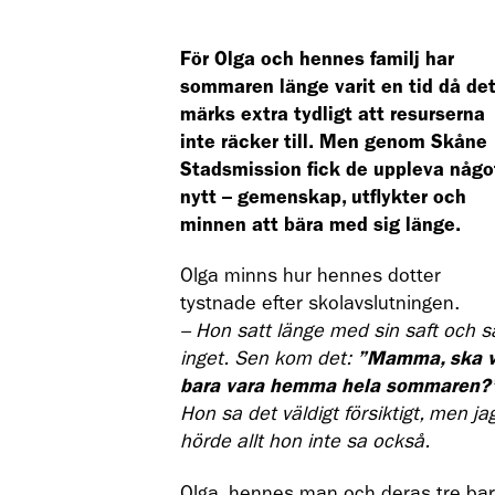
För Olga och hennes familj har
sommaren länge varit en tid då de
märks extra tydligt att resurserna
inte räcker till. Men genom Skåne
Stadsmission fick de uppleva någo
nytt – gemenskap, utflykter och
minnen att bära med sig länge.
Olga minns hur hennes dotter
tystnade efter skolavslutningen.
– Hon satt länge med sin saft och s
inget. Sen kom det:
”Mamma, ska v
bara vara hemma hela sommaren?
Hon sa det väldigt försiktigt, men ja
hörde allt hon inte sa också.
Olga, hennes man och deras tre ba