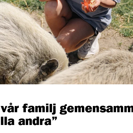
 vår familj gemensam
lla andra”