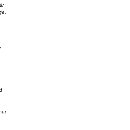
är
ge.
a
d
e
hur