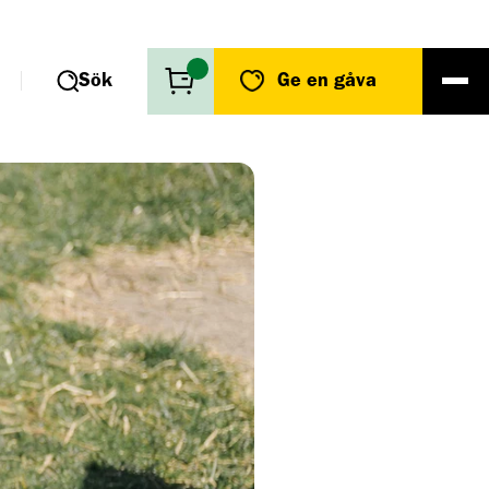
Sök
Ge en gåva
r