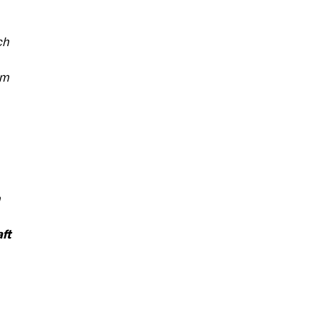
ch
om
a
ft