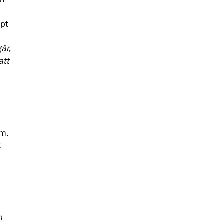
ppt
år,
att
um.
k
n