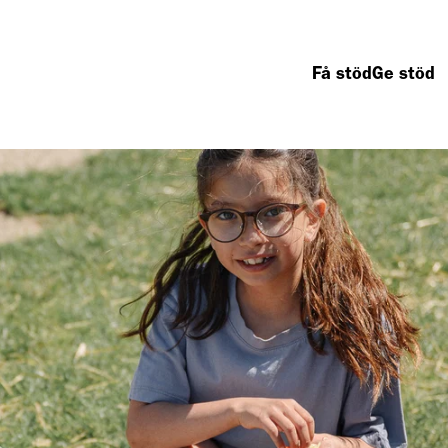
Få stöd
Ge stöd
ad vi gör
Second hand
Om oss
Så arbetar vi
Våra butiker
Kontakta oss
Fattigdom
Gåvoinlämning
Vanliga frågor
Hemlöshet
Remake
Nyheter
Mat
Pressrum
Boende
Organisation
Barnfamiljer
Jobba hos oss
Äldre
Rapporter och
Vägen till arbete
årsredovisninga
Integration
Tryggt givande
Beställ oblat