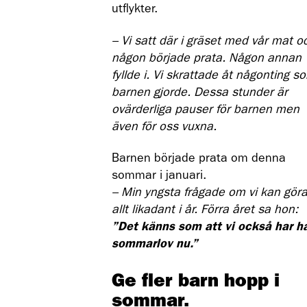
utflykter.
– Vi satt där i gräset med vår mat o
någon började prata. Någon annan
fyllde i. Vi skrattade åt någonting s
barnen gjorde. Dessa stunder är
ovärderliga pauser för barnen men
även för oss vuxna.
Barnen började prata om denna
sommar i januari.
– Min yngsta frågade om vi kan gör
allt likadant i år. Förra året sa hon:
”Det känns som att vi också har ha
sommarlov nu.”
Ge fler barn hopp i
sommar.