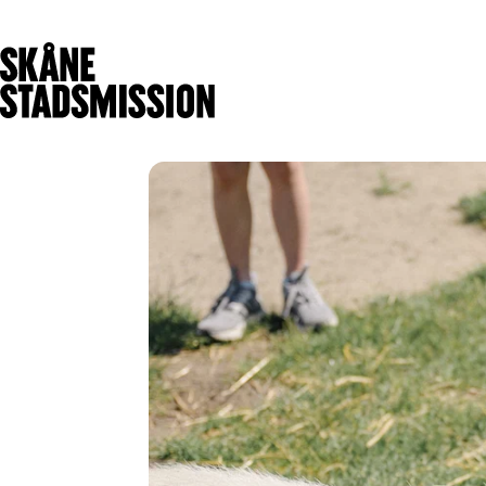
Få stöd
Ge stöd
V
Hitta stöd för dig
Olika sätt att
Hitta mötesplats
hjälpa
Handla på
Ge en gåva
Matmissionen
Bli månadsgivare
Börja arbetsträna
Bli volontär
Sjuk- och tandvård
Gåvoshop
Värmestugan
Skänk kläder och
Malmö
prylar
Nattjouren
Skänk mat
Kristianstad
Ge företagsstöd