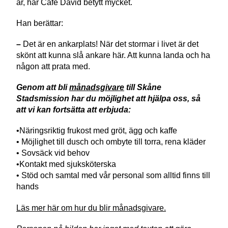
år, har Café David betytt mycket.
Han berättar:
–
Det är en ankarplats! När det stormar i livet är det
skönt att kunna slå ankare här. Att kunna landa och ha
någon att prata med.
Genom att bli
månadsgivare
till Skåne
Stadsmission har du möjlighet att hjälpa oss, så
att vi kan fortsätta att erbjuda:
•
Näringsriktig frukost med gröt, ägg och kaffe
•
Möjlighet till dusch och ombyte till torra, rena kläder
•
Sovsäck vid behov
•
Kontakt med sjuksköterska
•
Stöd och samtal med vår personal som alltid finns till
hands
Läs mer här om hur du blir månadsgivare.