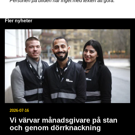
Personen på bilden har inget med texten att göra.
Fler nyheter
2026-07-16
Vi värvar månadsgivare på stan
och genom dörrknackning