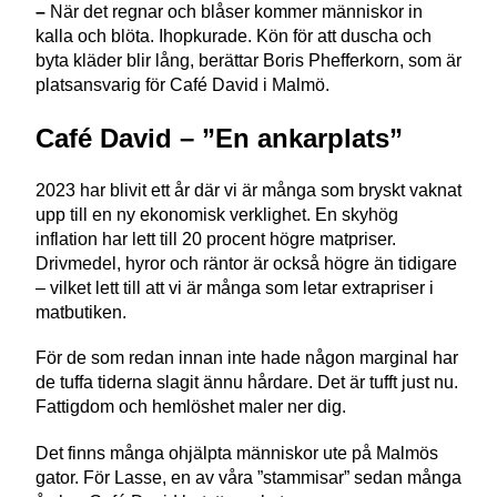
–
När det regnar och blåser kommer människor in
kalla och blöta. Ihopkurade. Kön för att duscha och
byta kläder blir lång, berättar Boris Phefferkorn, som är
platsansvarig för Café David i Malmö.
Café David – ”En ankarplats”
2023 har blivit ett år där vi är många som bryskt vaknat
upp till en ny ekonomisk verklighet. En skyhög
inflation har lett till 20 procent högre matpriser.
Drivmedel, hyror och räntor är också högre än tidigare
– vilket lett till att vi är många som letar extrapriser i
matbutiken.
För de som redan innan inte hade någon marginal har
de tuffa tiderna slagit ännu hårdare. Det är tufft just nu.
Fattigdom och hemlöshet maler ner dig.
Det finns många ohjälpta människor ute på Malmös
gator. För Lasse, en av våra ”stammisar” sedan många