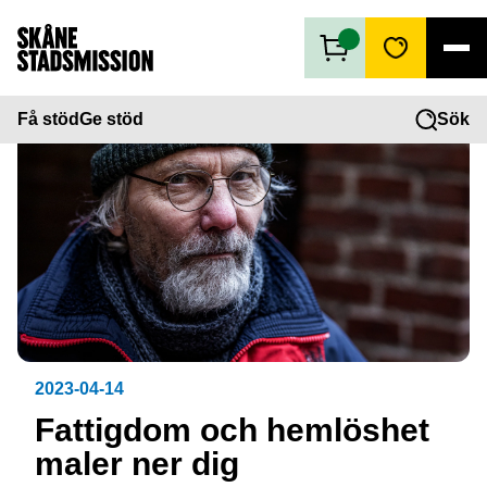
Få stöd
Få stöd
Ge stöd
Sök
Ge stöd
Vad vi gör
Second hand
Om oss
2023-04-14
Fattigdom och hemlöshet
maler ner dig