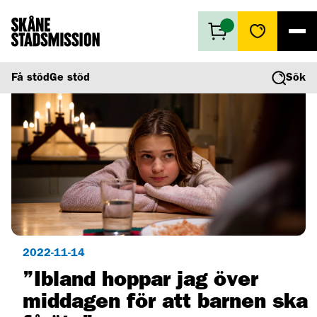
Få stöd
Få stöd
Ge stöd
Sök
Ge stöd
Vad vi gör
Second hand
Om oss
2022-11-14
”Ibland hoppar jag över
middagen för att barnen ska