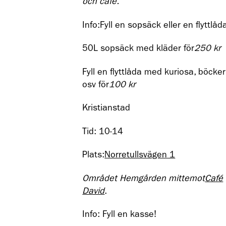
och café.
Info:Fyll en sopsäck eller en flyttlåd
50L sopsäck med kläder för
250 kr
Fyll en flyttlåda med kuriosa, böcker
osv för
100 kr
Kristianstad
Tid: 10-14
Plats:
Norretullsvägen 1
Området Hemgården mittemot
Café
David
.
Info: Fyll en kasse!