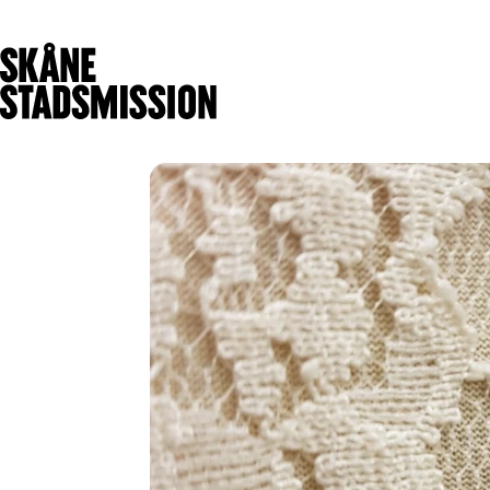
Få stöd
Ge stöd
V
Hitta stöd för dig
Olika sätt att
Hitta mötesplats
hjälpa
Handla på
Ge en gåva
Matmissionen
Bli månadsgivare
Börja arbetsträna
Bli volontär
Sjuk- och tandvård
Gåvoshop
Värmestugan
Skänk kläder och
Malmö
prylar
Nattjouren
Skänk mat
Kristianstad
Ge företagsstöd