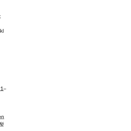
t
kl
u
51
–
en
fé