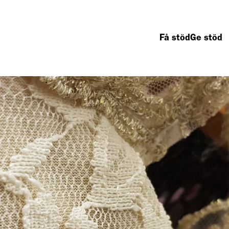
Få stöd
Ge stöd
ad vi gör
Second hand
Om oss
Så arbetar vi
Våra butiker
Kontakta oss
Fattigdom
Gåvoinlämning
Vanliga frågor
Hemlöshet
Remake
Nyheter
Mat
Pressrum
Boende
Organisation
Barnfamiljer
Jobba hos oss
Äldre
Rapporter och
Vägen till arbete
årsredovisninga
Integration
Tryggt givande
Beställ oblat