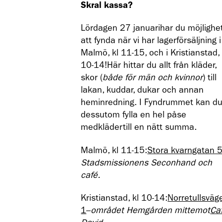
Skral kassa?
Lördagen 27 januarihar du möjlighe
att fynda när vi har lagerförsäljning i
Malmö, kl 11-15, och i Kristianstad, 
10-14!Här hittar du allt från kläder,
skor (
både för män och kvinnor
) till
lakan, kuddar, dukar och annan
heminredning. I Fyndrummet kan d
dessutom fylla en hel påse
medklädertill en nätt summa.
Malmö, kl 11-15:
Stora kvarngatan 
Stadsmissionens Seconhand och
café.
Kristianstad, kl 10-14:
Norretullsväg
1
–
området Hemgården mittemot
Ca