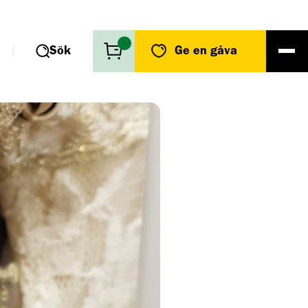
Sök
Ge en gåva
r