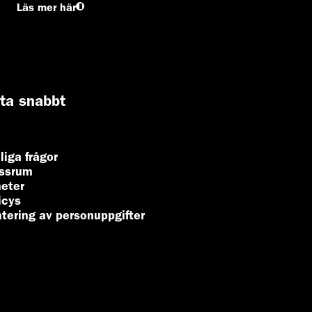
Läs mer här
tta snabbt
liga frågor
ssrum
eter
icys
tering av personuppgifter