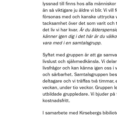
lyssnad till finns hos alla människo
än så viktigare ju äldre vi blir. Vi vill 
försonas med och kanske uttrycka 
tacksamhet över det som varit och 
det liv vi har kvar.
Är du ålderspensi
känner igen dig i det här är du väl
vara med i en samtalsgrupp.
Syftet med gruppen är att ge samva
livslust och självmedkänsla. Vi delar
livsfrågor och kan känna igen oss i 
och sårbarhet. Samtalsgruppen bes
deltagare och vi träffas två timmar, 
veckan, under tio veckor. Gruppen l
utbildade gruppledare. Vi bjuder på fi
kostnadsfritt.
I samarbete med Kirsebergs bibiliot