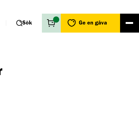
Sök
Ge en gåva
r
r