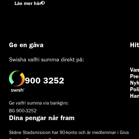
Läs mer här
Ge en gåva
Hi
Swisha valfri summa direkt på:
Van
Pre
900 3252
Nyh
Pol
Han
Ge valfri summa via bankgiro:
BG 900-3252
Dina pengar når fram
Skåne Stadsmission har 90-konto och är medlemmar i Giva