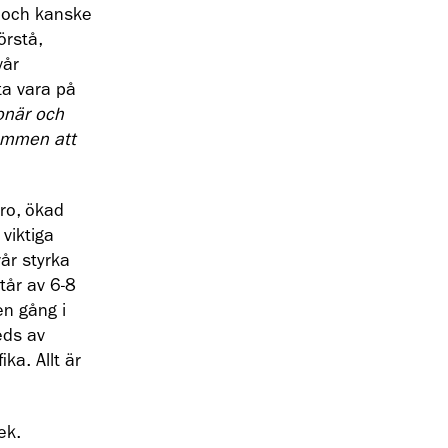
r och kanske
förstå,
vår
ta vara på
onär och
kommen att
ro, ökad
 viktiga
vår styrka
tår av 6-8
en gång i
eds av
ka. Allt är
ek.