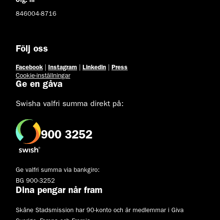
Org. nr
846004-8716
Följ oss
Facebook
|
Instagram
|
Linkedin
|
Press
Cookie-inställningar
Ge en gåva
Swisha valfri summa direkt på:
900 3252
Ge valfri summa via bankgiro:
BG 900-3252
Dina pengar når fram
Skåne Stadsmission har 90-konto och är medlemmar i Giva