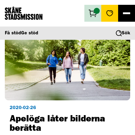
Få stöd
Få stöd
Ge stöd
Sök
Ge stöd
Vad vi gör
Second hand
Om oss
2020-02-26
Apelöga låter bilderna
berätta