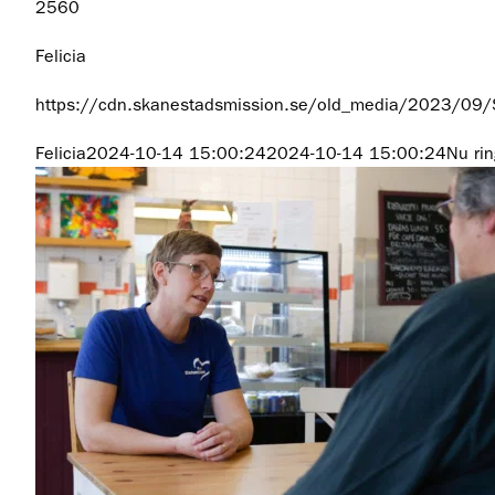
2560
Felicia
https://cdn.skanestadsmission.se/old_media/2023/09
Felicia
2024-10-14 15:00:24
2024-10-14 15:00:24
Nu rin