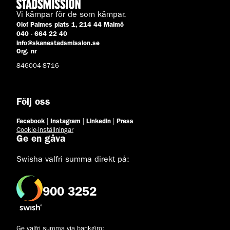
Vi kämpar för de som kämpar.
Olof Palmes plats 1, 214 44 Malmö
040 - 664 22 40
info@skanestadsmission.se
Org. nr
846004-8716
Följ oss
Facebook
|
Instagram
|
Linkedin
|
Press
Cookie-inställningar
Ge en gåva
Swisha valfri summa direkt på:
900 3252
Ge valfri summa via bankgiro: