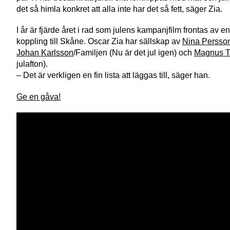
det så himla konkret att alla inte har det så fett, säger Zia.
I år är fjärde året i rad som julens kampanjfilm frontas av
koppling till Skåne. Oscar Zia har sällskap av
Nina Persso
Johan Karlsson
/Familjen (Nu är det jul igen) och
Magnus T
julafton).
– Det är verkligen en fin lista att läggas till, säger han.
Ge en gåva!