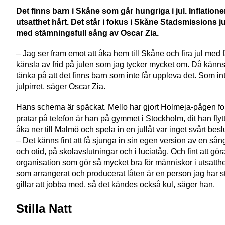
Det finns barn i Skåne som går hungriga i jul. Inflatione
utsatthet hårt. Det står i fokus i Skåne Stadsmissions 
med stämningsfull sång av Oscar Zia.
– Jag ser fram emot att åka hem till Skåne och fira jul med 
känsla av frid på julen som jag tycker mycket om. Då känns
tänka på att det finns barn som inte får uppleva det. Som in
julpirret, säger Oscar Zia.
Hans schema är späckat. Mello har gjort Holmeja-pågen fol
pratar på telefon är han på gymmet i Stockholm, dit han flyttat
åka ner till Malmö och spela in en jullåt var inget svårt beslu
– Det känns fint att få sjunga in sin egen version av en sång
och otid, på skolavslutningar och i luciatåg. Och fint att gör
organisation som gör så mycket bra för människor i utsatt
som arrangerat och producerat låten är en person jag har st
gillar att jobba med, så det kändes också kul, säger han.
Stilla Natt