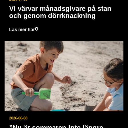
Vi värvar månadsgivare på stan
och genom dörrknackning
Läs mer här
2026-06-08
”Nu är sommaren inte längre