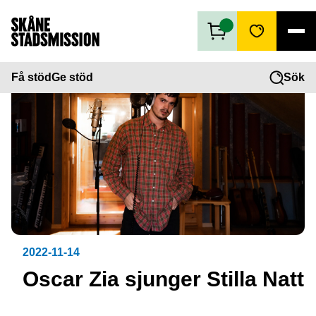
Få stöd
Få stöd
Ge stöd
Sök
Ge stöd
Vad vi gör
Second hand
Om oss
2022-11-14
Oscar Zia sjunger Stilla Natt