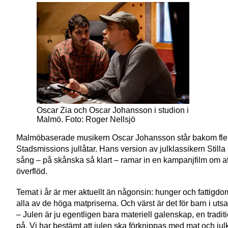
Oscar Zia och Oscar Johansson i studion i
Malmö. Foto: Roger Nellsjö
Malmöbaserade musikern Oscar Johansson står bakom fle
Stadsmissions jullåtar. Hans version av julklassikern Still
sång – på skånska så klart – ramar in en kampanjfilm om att i
överflöd.
Temat i år är mer aktuellt än någonsin: hunger och fattigdom
alla av de höga matpriserna. Och värst är det för barn i utsat
– Julen är ju egentligen bara materiell galenskap, en traditi
på. Vi har bestämt att julen ska förknippas med mat och julk